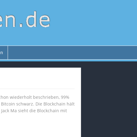
en
chon wiederholt beschrieben, 99%
Bitcoin schwarz. Die Blockchain hält
Jack Ma sieht die Blockchain mit