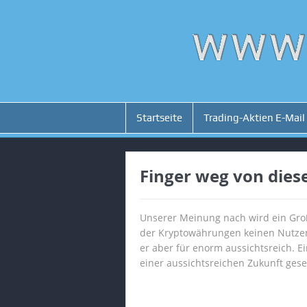
Startseite
Trading-Aktien E-Mail
Finger weg von die
Unserer Meinung nach wird ein Groß
der Kryptowährungen keinen Nutzen h
er aber für enorm aussichtsreich. 
einer aussichtsreichen Zukunft gese