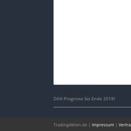
voriger Artikel
DAX-Prognose bis Ende 2018!
TradingAktien.de |
Impressum
|
Vertr