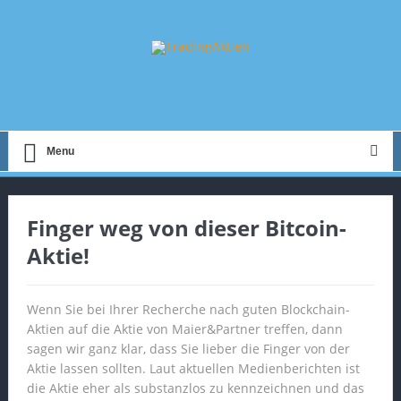
Menu
Finger weg von dieser Bitcoin-
Aktie!
Wenn Sie bei Ihrer Recherche nach guten Blockchain-
Aktien auf die Aktie von Maier&Partner treffen, dann
sagen wir ganz klar, dass Sie lieber die Finger von der
Aktie lassen sollten. Laut aktuellen Medienberichten ist
die Aktie eher als substanzlos zu kennzeichnen und das