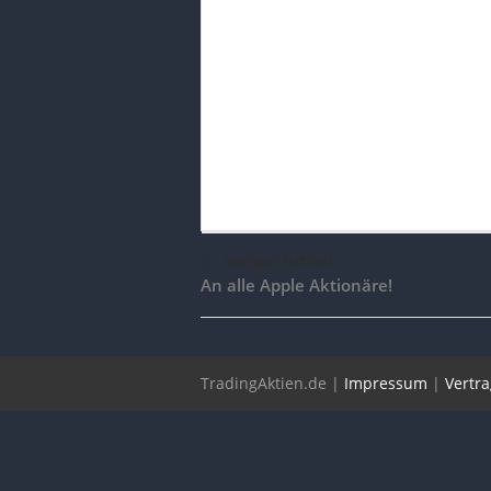
voriger Artikel
An alle Apple Aktionäre!
TradingAktien.de |
Impressum
|
Vertr