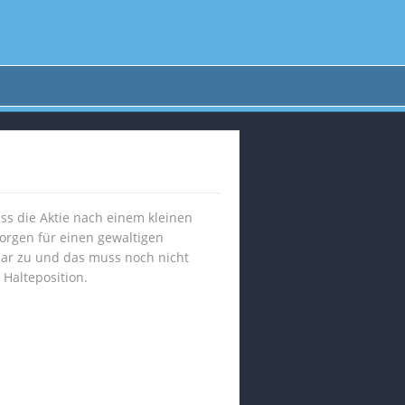
ass die Aktie nach einem kleinen
orgen für einen gewaltigen
llar zu und das muss noch nicht
 Halteposition.