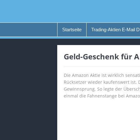
Startseite
Trading-Aktien E-Mail D
Geld-Geschenk für 
Die Amazon Aktie ist wirklich sensa
Rücksetzer wieder kaufenswert ist.
Gewinnsprung. So legte der Überschu
einmal die Fahnenstange bei Amazon 