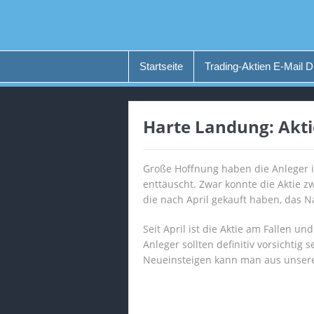
Startseite
Trading-Aktien E-Mail D
Harte Landung: Akti
Große Hoffnung haben die Anleger in
enttäuscht. Zwar konnte die Aktie z
die nach April gekauft haben, das 
Seit April ist die Aktie am Fallen u
Anleger sollten definitiv vorsichtig
Neueinsteigen kann man aus unserer