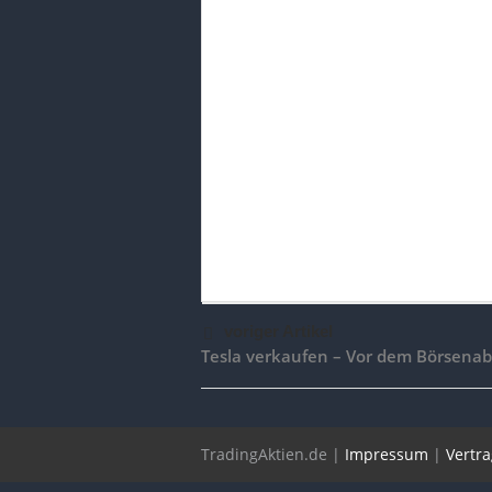
voriger Artikel
Tesla verkaufen – Vor dem Börsena
TradingAktien.de |
Impressum
|
Vertr