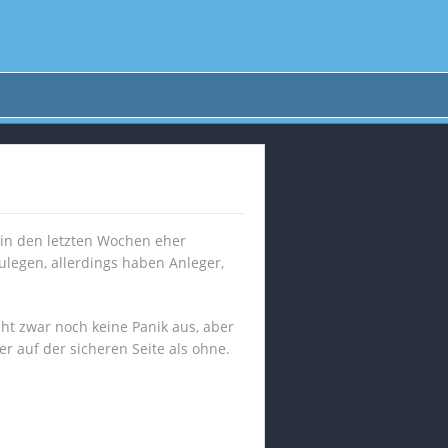
 in den letzten Wochen eher
ulegen, allerdings haben Anleger,
cht zwar noch keine Panik aus, aber
er auf der sicheren Seite als ohne.