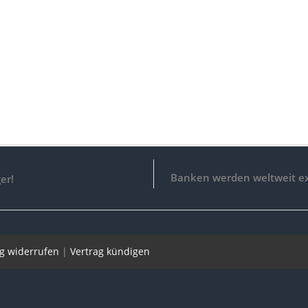
Banken werden weltweit e
er!
ag widerrufen
|
Vertrag kündigen