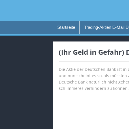
Startseite
Trading-Aktien E-Mail D
(Ihr Geld in Gefahr)
Die Aktie der Deutschen Bank ist in
und nun scheint es so, als müssten 
Deutsche Bank natürlich nicht gehen
schlimmeres verhindern zu können. I