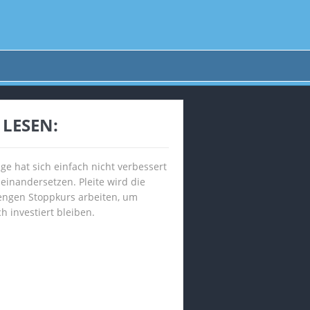
R LESEN:
ge hat sich einfach nicht verbessert
einandersetzen. Pleite wird die
 engen Stoppkurs arbeiten, um
 investiert bleiben.