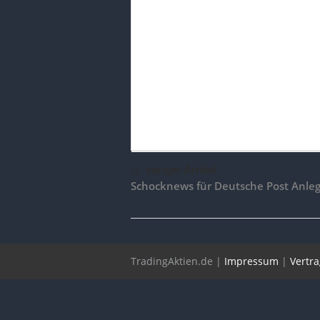
voriger Artikel
Schocknews für Deutsche Post Anleg
TradingAktien.de |
Impressum
|
Vertr