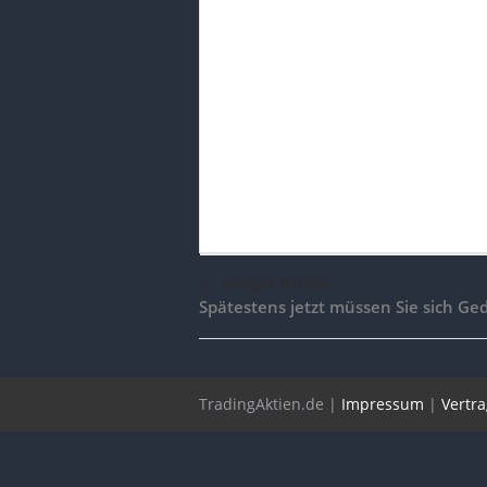
voriger Artikel
Spätestens jetzt müssen Sie sich G
TradingAktien.de |
Impressum
|
Vertr