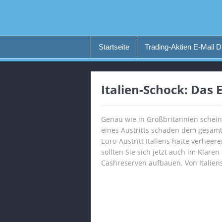
Startseite
Trading-Aktien E-Mail D
Italien-Schock: Das
Genau wie in Großbritannien schein
eines Austritts schaden dem gesamte
Euro-Austritt Italiens hätte verhe
sollten Sie sich jetzt auch im Klar
Cashreserven aufbauen. Von Italien