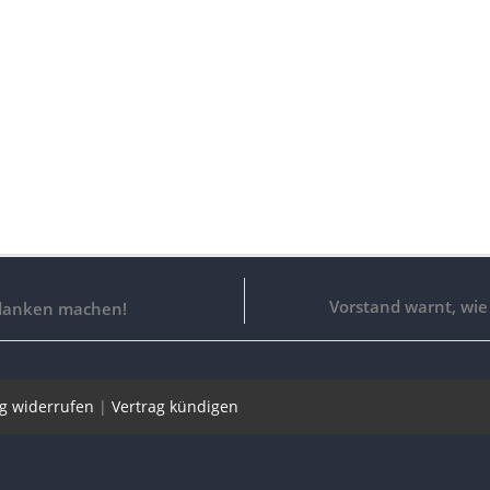
Vorstand warnt, wie 
edanken machen!
ag widerrufen
|
Vertrag kündigen