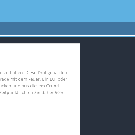
den zu haben. Diese Drohgebärden
erade mit dem Feuer. Ein EU- oder
drücken und aus diesem Grund
Zeitpunkt sollten Sie daher 50%