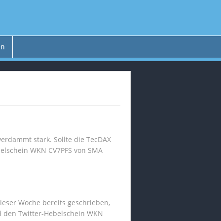
en
verdammt stark. Sollte die TecDAX
ebelschein WKN CV7PFS von SMA
dieser Woche bereits geschrieben,
d den Twitter-Hebelschein WKN