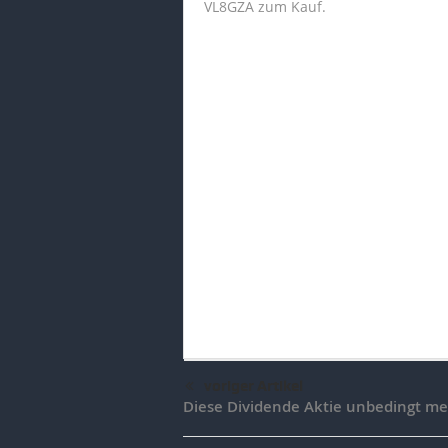
VL8GZA zum Kauf.
voriger Artikel
Diese Dividende Aktie unbedingt me