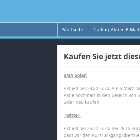
Startseite
Trading-Aktien E-Mail
Kaufen Sie jetzt die
SMA Solar:
Aktuell bei 54,80 Euro. Am 5.März h
Aktie nochmals in den Bereich von
Solar neu kaufen.
Twitter:
Aktuell bei 25,32 Euro. Bei 28,15 E
dass wir den Kursrückgang übertri