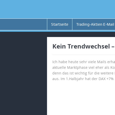
Startseite
Trading-Aktien E-Mail
Kein Trendwechsel –
Ich habe heute sehr viele Mails erh
aktuelle Marktphase viel eher als 
denn das ist wichtig für die weiter
aus. Im 1.Halbjahr hat der DAX +7% 