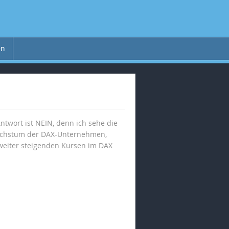
en
ntwort ist NEIN, denn ich sehe die
nwachstum der DAX-Unternehmen,
 weiter steigenden Kursen im DAX