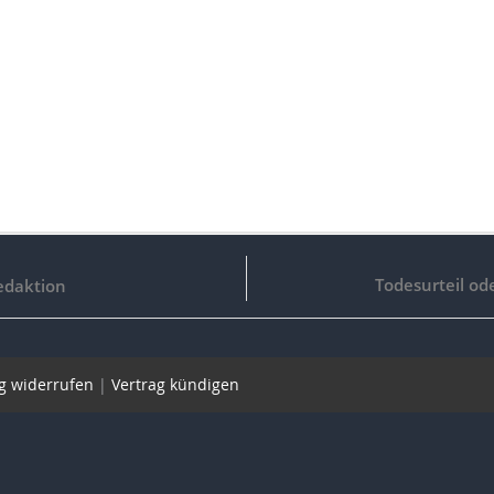
Todesurteil od
edaktion
g widerrufen
|
Vertrag kündigen