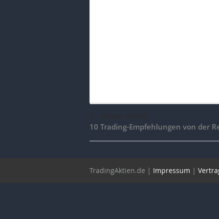
voriger Artikel
10 Trading-Empfehlungen von der R
TradingAktien.de |
Impressum
|
Vertra