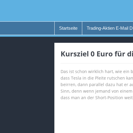
Startseite
Trading-Aktien E-Mail D
Kursziel 0 Euro für d
Das ist schon wirklich hart, wie ei
dass Tesla in die Pleite rutschen ka
beirren, dann parallel dazu hat er a
Sinn, denn wenn jemand von einem K
dass man an der Short-Position weite