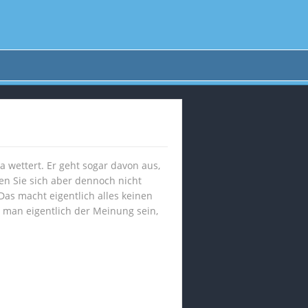
a wettert. Er geht sogar davon aus,
sen Sie sich aber dennoch nicht
 Das macht eigentlich alles keinen
 man eigentlich der Meinung sein,