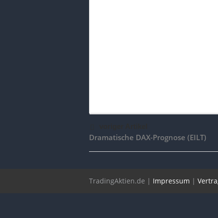
voriger Artikel
Dramatische DAX-Prognose (EILT)
TradingAktien.de |
Impressum
|
Vertr