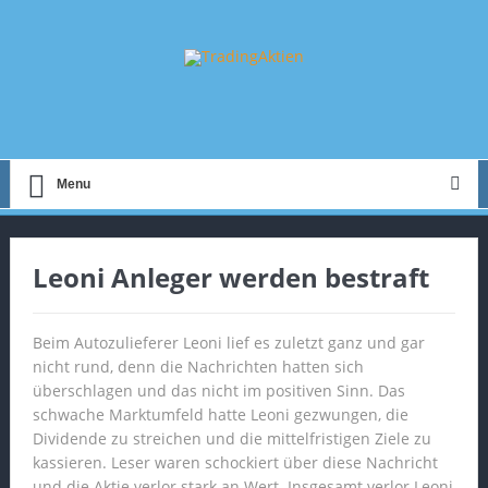
Menu
Leoni Anleger werden bestraft
Beim Autozulieferer Leoni lief es zuletzt ganz und gar
nicht rund, denn die Nachrichten hatten sich
überschlagen und das nicht im positiven Sinn. Das
schwache Marktumfeld hatte Leoni gezwungen, die
Dividende zu streichen und die mittelfristigen Ziele zu
kassieren. Leser waren schockiert über diese Nachricht
und die Aktie verlor stark an Wert. Insgesamt verlor Leoni