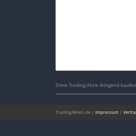
voriger Artikel
Diese Trading-Aktie dringend kaufen
TradingAktien.de |
Impressum
|
Vertr