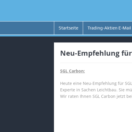
Startseite
Trading-Aktien E-Mail
Neu-Empfehlung für
SGL Carbon:
Heute eine Neu-Empfehlung für SGL
Experte in Sachen Leichtbau. Sie mü
Wir raten Ihnen SGL Carbon jetzt be