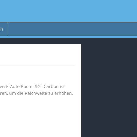
en
en E-Auto Boom. SGL Carbon ist
aren, um die Reichweite zu erhöhen.