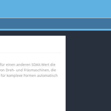
t für einen anderen SDAX-Wert die
von Dreh- und Fräsmaschinen, die
h für komplexe Formen automatisch