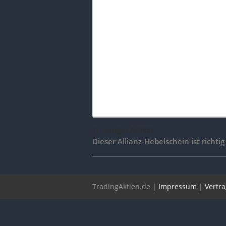
voriger Artikel
Dieser Allianz-Hebelschein ist richtig
TradingAktien.de |
Impressum
|
Vertr