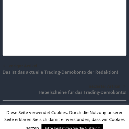
voriger Artikel
Das ist das aktuelle Trading-Demokonto der Redaktion!
nächster Artikel
Hebelscheine für das Trading-Demokonto!
Diese Seite verwendet Cookies. Durch die Nutzung unserer
Seite erklären Sie sich damit einverstanden, dass wir Cookies
TradingAktien.de |
Impressum
|
Vertrag widerrufen
|
Vertrag
kündigen
setzen.
Bitte bestätigen Sie die Nutzung