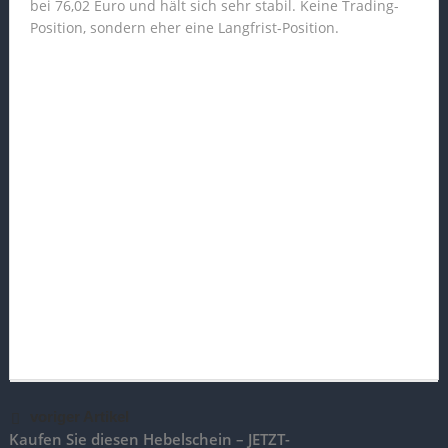
bei 76,02 Euro und hält sich sehr stabil. Keine Trading-
Position, sondern eher eine Langfrist-Position.
voriger Artikel
Kaufen Sie diesen Hebelschein – JETZT-