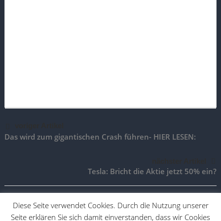
voriger Artikel
Das wird zum gigantischen Crash führen- HIER LESEN:
nächster Artikel
Tesla: Bricht die Aktie jetzt 50% ein?
Diese Seite verwendet Cookies. Durch die Nutzung unserer
Seite erklären Sie sich damit einverstanden, dass wir Cookies
TradingAktien.de |
Impressum
|
Vertrag widerrufen
|
Vertrag