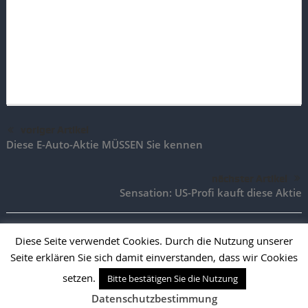
voriger Artikel
Diese E-Auto-Aktie MÜSSEN Sie kennen
nächster Artikel
Sensation: US-Profi kauft diese Aktie
Diese Seite verwendet Cookies. Durch die Nutzung unserer
Seite erklären Sie sich damit einverstanden, dass wir Cookies
TradingAktien.de |
Impressum
|
Vertrag widerrufen
|
Vertrag
kündigen
setzen.
Bitte bestätigen Sie die Nutzung
Desktop Version
Mobile Version
Datenschutzbestimmung