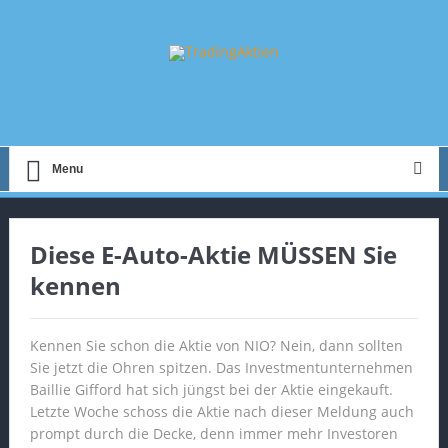
Menu
Diese E-Auto-Aktie MÜSSEN Sie
kennen
Kennen Sie schon die Aktie von NIO? Nein, dann sollten
Sie jetzt die Ohren spitzen. Das Investmentunternehmen
Baillie Gifford hat sich jüngst bei der Aktie eingekauft.
Letzte Woche schoss die Aktie nach dieser Meldung auch
prompt durch die Decke, denn immer mehr Investoren