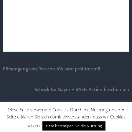
voriger Artikel
Börsengang von Porsche-VW wird profitieren!!
nächster Artikel
Schock für Bayer + BASF: Aktien brechen ein
Diese Seite verwendet Cookies. Durch die Nutzung unserer
Seite erklären Sie sich damit einverstanden, dass wir Cookies
TradingAktien.de |
Impressum
|
Vertrag widerrufen
|
Vertrag
kündigen
setzen.
Bitte bestätigen Sie die Nutzung
Desktop Version
Mobile Version