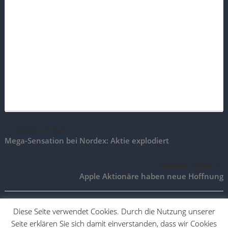
voriger Artikel
Mega-Sensation bei Nordex: Aktie explodiert
nächster Artikel
Apple Aktionäre haben neue Hoffnung
Diese Seite verwendet Cookies. Durch die Nutzung unserer
Seite erklären Sie sich damit einverstanden, dass wir Cookies
TradingAktien.de |
Impressum
|
Vertrag widerrufen
|
Vertrag