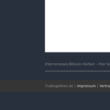
voriger Artikel
(Horrornews) Bitcoin-Verbot – Hier l
TradingAktien.de |
Impressum
|
Vertr