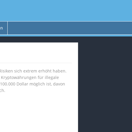
en
 Risiken sich extrem erhöht haben.
 Kryptowährungen für illegale
00.000 Dollar möglich ist, davon
ch.