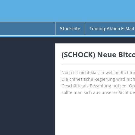
Startseite
Trading-Aktien E-Mail
(SCHOCK) Neue Bitcoi
Noch ist nicht klar, in welche Richt
Die chinesische Regierung wird nich
Geschäfte als Bezahlung nutzen. Opt
sollte man sich aus unserer Sicht d