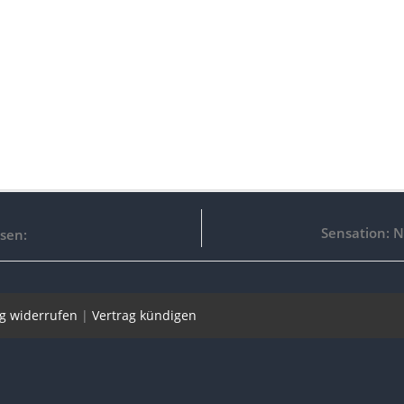
Sensation: N
esen:
ag widerrufen
|
Vertrag kündigen