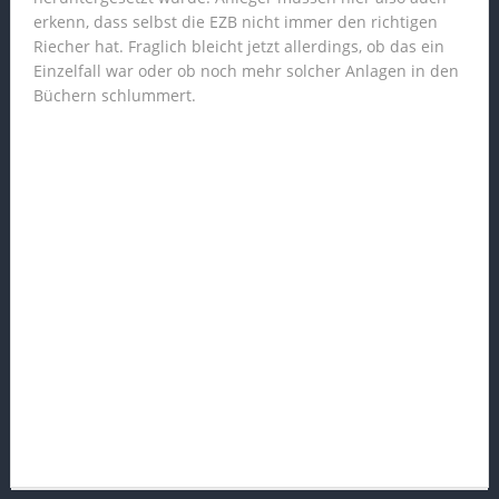
erkenn, dass selbst die EZB nicht immer den richtigen
Riecher hat. Fraglich bleicht jetzt allerdings, ob das ein
Einzelfall war oder ob noch mehr solcher Anlagen in den
Büchern schlummert.