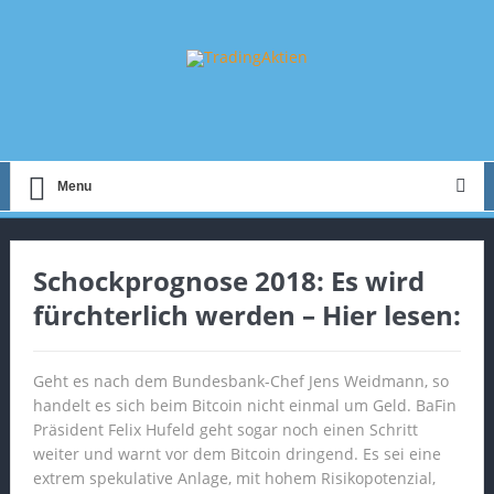
Menu
Schockprognose 2018: Es wird
fürchterlich werden – Hier lesen:
Geht es nach dem Bundesbank-Chef Jens Weidmann, so
handelt es sich beim Bitcoin nicht einmal um Geld. BaFin
Präsident Felix Hufeld geht sogar noch einen Schritt
weiter und warnt vor dem Bitcoin dringend. Es sei eine
extrem spekulative Anlage, mit hohem Risikopotenzial,