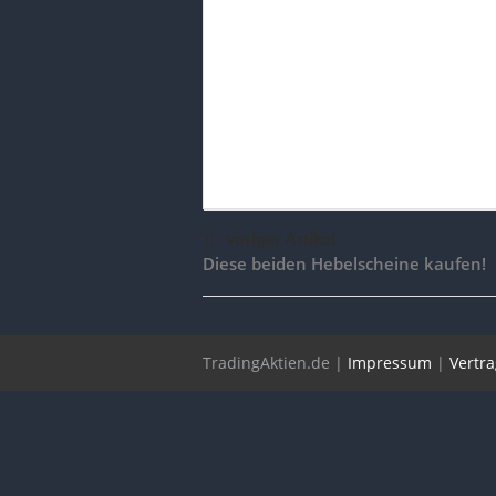
voriger Artikel
Diese beiden Hebelscheine kaufen!
TradingAktien.de |
Impressum
|
Vertr