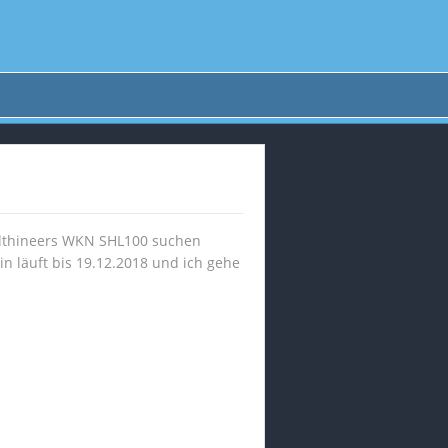
althineers WKN SHL100 suchen
n läuft bis 19.12.2018 und ich gehe