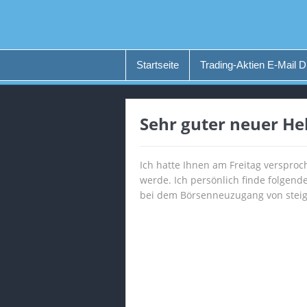
Startseite
Trading-Aktien E-Mail D
Sehr guter neuer He
Ich hatte Ihnen am Freitag verspr
werde. Ich persönlich finde folgen
bei dem Börsenneuzugang von stei