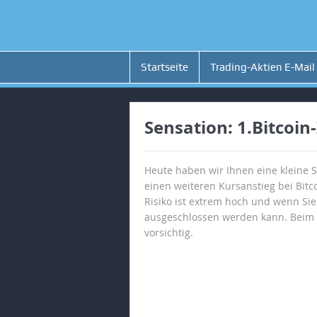
Startseite
Trading-Aktien E-Mail
Sensation: 1.Bitcoin-
Heute haben wir Ihnen eine kleine Se
einen weiteren Kursanstieg bei Bitc
Risiko ist extrem hoch und wenn Sie 
ausgeschlossen werden kann. Beim Bit
vorsichtig.