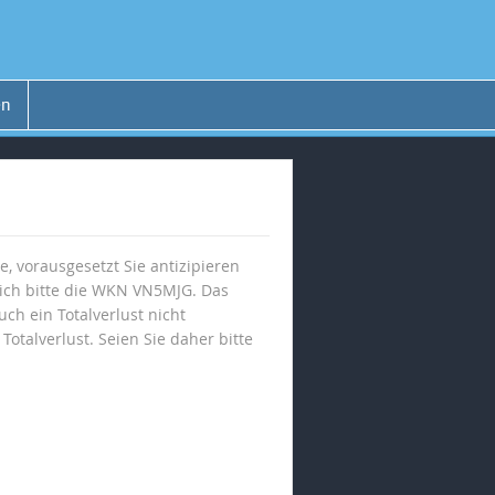
en
e, vorausgesetzt Sie antizipieren
 sich bitte die WKN VN5MJG. Das
ch ein Totalverlust nicht
otalverlust. Seien Sie daher bitte