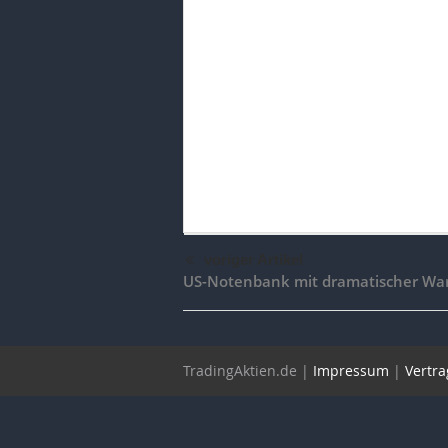
voriger Artikel
US-Notenbank mit dramatischer War
TradingAktien.de |
Impressum
|
Vertra