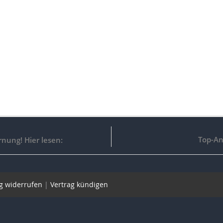
Top-An
nung! Hier lesen:
g widerrufen
|
Vertrag kündigen