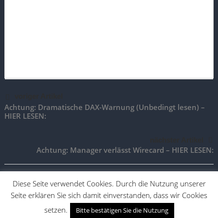
voriger Artikel
Achtung: Dramatische DAX-Warnung (Unbedingt lesen) –
HIER LESEN:
nächster Artikel
Achtung: Manager verlässt Wirecard – HIER LESEN:
Diese Seite verwendet Cookies. Durch die Nutzung unserer
Seite erklären Sie sich damit einverstanden, dass wir Cookies
TradingAktien.de |
Impressum
|
Vertrag widerrufen
|
Vertrag
kündigen
setzen.
Bitte bestätigen Sie die Nutzung