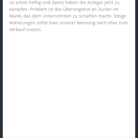
ist schon heftig und damit haben die Anleger jetzt zu
kämpfen. Problem ist das Überangebot an Zucker im
Markt, das dem Unternehmen zu Schaffen macht. Steige
Notierungen sollte man unserer Meinung nach eher zum
Verkauf nutzen.