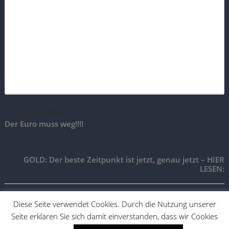
voriger Artikel
Der Euro muss weg!!!!
nächster Artikel
GOLD: Der beste Zeitpunkt ist jetzt, genau jetzt – HIER
LESEN:
Diese Seite verwendet Cookies. Durch die Nutzung unserer
Seite erklären Sie sich damit einverstanden, dass wir Cookies
TradingAktien.de |
Impressum
|
Vertrag widerrufen
|
Vertrag
kündigen