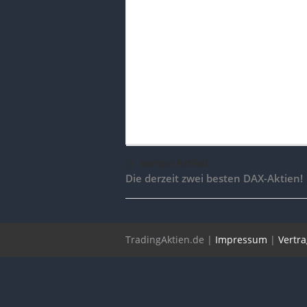
voriger Artikel
Die derzeit zwei besten DAX-Aktien!
TradingAktien.de |
Impressum
|
Vertr