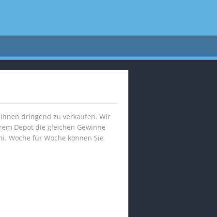
r Ihnen dringend zu verkaufen. Wir
Ihrem Depot die gleichen Gewinne
oni. Woche für Woche können Sie