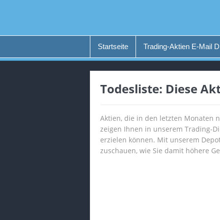
Startseite
Trading-Aktien E-Mail D
Todesliste: Diese Ak
Aktien, die in den letzten Monaten 
zeigen Ihnen in unserem Trading-Die
erzielen können. Mit unserem Depot
zuschauen, wie Sie damit höhere Ge