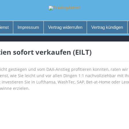
ienst
Impressum
Vertrag widerrufen
Vertrag kündigen
tien sofort verkaufen (EILT)
nicht gestiegen und vom DAX-Anstieg profitieren konnten, raten wi
nst, wie Sie leicht und vor allen Dingen 1:1 nachvollziehbar mit 
 investieren Sie in Lufthansa, WashTec, SAP, Bet-at-Home oder Le
winne erzielen.