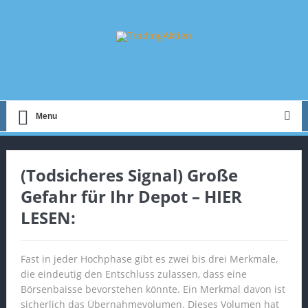
Menu
(Todsicheres Signal) Große
Gefahr für Ihr Depot – HIER
LESEN:
Fast in jeder Hochphase gibt es zwei bis drei Merkmale,
die eindeutig den Entschluss zulassen, dass eine
Börsenbaisse bevorstehen könnte. Ein Merkmal davon ist
sicherlich das Übernahmevolumen. Dieses Volumen hat