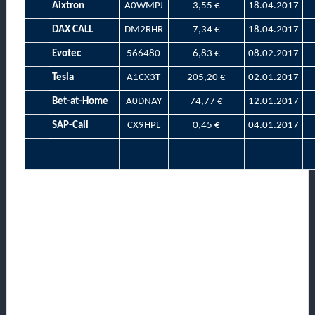
Aixtron
A0WMPJ
3,55 €
18.04.2017
DAX CALL
DM2RHR
7,34 €
18.04.2017
Evotec
566480
6,83 €
08.02.2017
Tesla
A1CX3T
205,20 €
02.01.2017
Bet-at-Home
A0DNAY
74,77 €
12.01.2017
SAP-Call
CX9HPL
0,45 €
04.01.2017