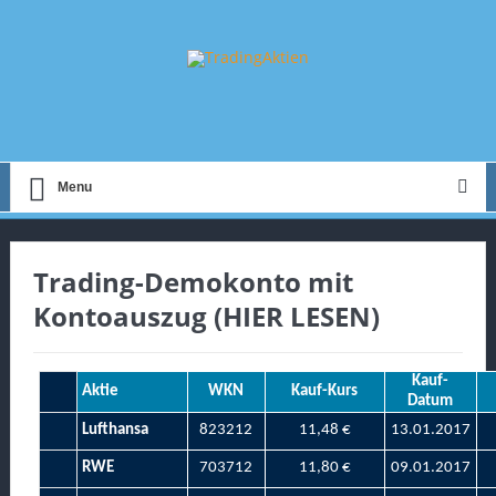
Menu
Trading-Demokonto mit
Kontoauszug (HIER LESEN)
Kauf-
Aktie
WKN
Kauf-Kurs
Datum
Lufthansa
823212
11,48 €
13.01.2017
RWE
703712
11,80 €
09.01.2017