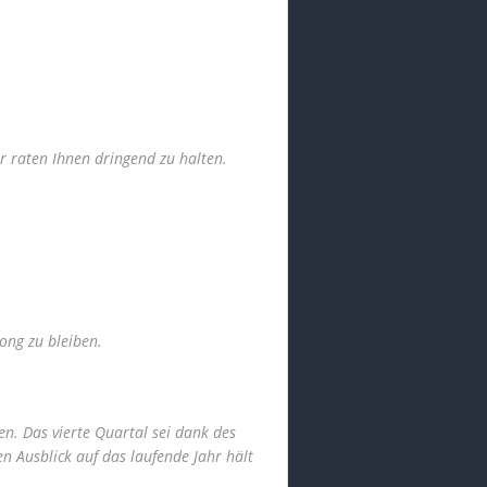
r raten Ihnen dringend zu halten.
ong zu bleiben.
en. Das vierte Quartal sei dank des
n Ausblick auf das laufende Jahr hält