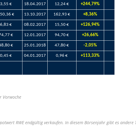
3,55 €
18.04.2017
12,24 €
+244,79%
50,36 €
13.10.2017
162,93 €
+8,36%
6,83 €
08.02.2017
15,50 €
+126,94%
74,77 €
12.01.2017
94,70 €
+26,66%
48,80 €
25.01.2018
47,80 €
-2,05%
0,45 €
04.01.2017
0,96 €
+113,33%
r Vorwoche
potwert RWE endgültig verkaufen. In diesem Börsenjahr gibt es andere