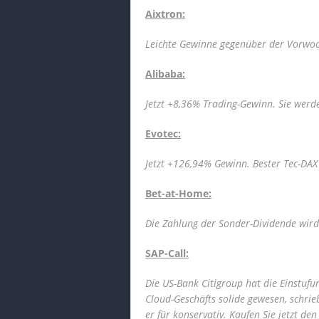
Aixtron:
Leichte Gewinne gegenüber der Vorwo
Alibaba:
Jetzt +8,36% Trading-Gewinn. Sie werde
Evotec:
Jetzt +126,94% Gewinn. Bester Tec-DAX 
Bet-at-Home:
Die Zahlung der Sonder-Dividende wird 
SAP-Call:
Die US-Bank Citigroup hat die Einstufu
Cloud-Geschäfts solide gewesen, schrie
er für konservativ. Kaufen Sie jetzt den