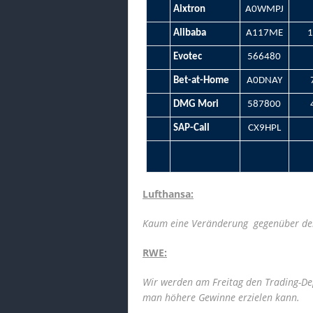
Aixtron
A0WMPJ
Alibaba
A117ME
1
Evotec
566480
Bet-at-Home
A0DNAY
DMG Mori
587800
SAP-Call
CX9HPL
Lufthansa:
Kaum eine Veränderung gegenüber de
RWE:
Wir werden am Freitag den Trading-De
man höhere Gewinne erzielen kann.