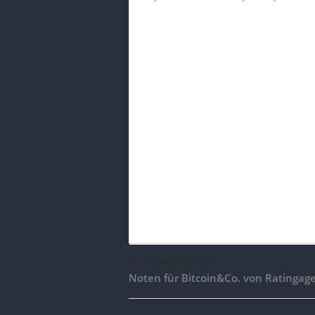
voriger Artikel
Noten für Bitcoin&Co. von Ratingag