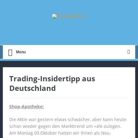
Menu
Trading-Insidertipp aus
Deutschland
Shop-Apotheke:
Die Aktie war gestern etwas schwächer, aber kann heute
schon wieder gegen den Markttrend um +4% zulegen.
Am Montag 09.Oktober hatten wir Ihnen als Neu-