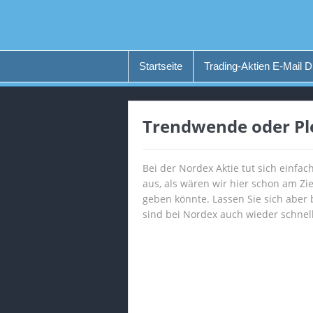
Startseite
Trading-Aktien E-Mail D
Trendwende oder Pl
Bei der Nordex Aktie tut sich einfach
aus, als wären wir hier schon am Zi
geben könnte. Lassen Sie sich aber b
sind bei Nordex auch wieder schnel