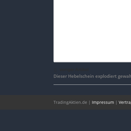
voriger Artikel
Dieser Hebelschein explodiert gewalt
TradingAktien.de |
Impressum
|
Vertr