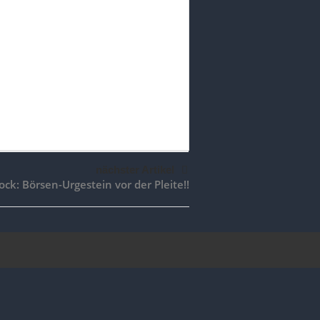
nächster Artikel
ock: Börsen-Urgestein vor der Pleite!!