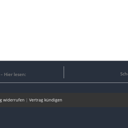
Sch
 – Hier lesen:
ag widerrufen
|
Vertrag kündigen