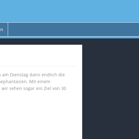
en
h am Dienstag dann endlich die
mephantasien. Mit einem
wir sehen sogar ein Ziel von 30