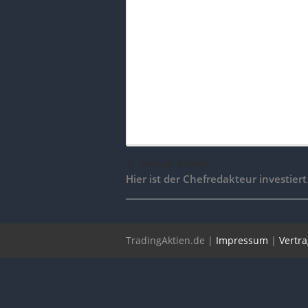
voriger Artikel
Hier ist der Chefredakteur investiert
TradingAktien.de |
Impressum
|
Vertr