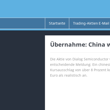
Startseite
Trading-Aktien E-Mail
Übernahme: China wi
Die Aktie von Dialog Semiconductor
entscheidende Meldung: Ein chinesi
Kursausschlag von über 8 Prozent ko
Euro als realistisch an.