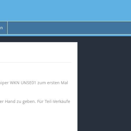
en
Uniper WKN UNSE01 zum ersten Mal
r Hand zu geben. Für Teil-Verkäufe