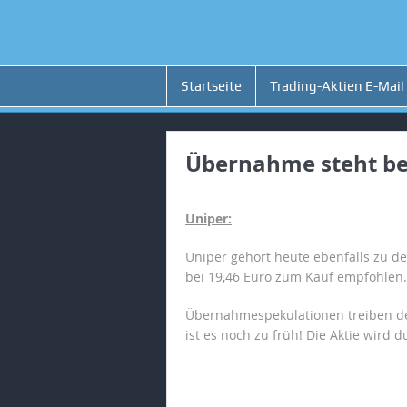
Startseite
Trading-Aktien E-Mail
Übernahme steht bev
Uniper:
Uniper gehört heute ebenfalls zu 
bei 19,46 Euro zum Kauf empfohlen. 
Übernahmespekulationen treiben den
ist es noch zu früh! Die Aktie wird