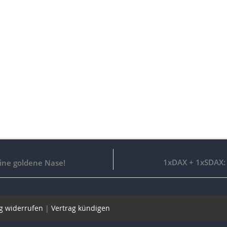
1xDAX + 1xSDAX: 
eine goldene Nase!
g widerrufen
|
Vertrag kündigen