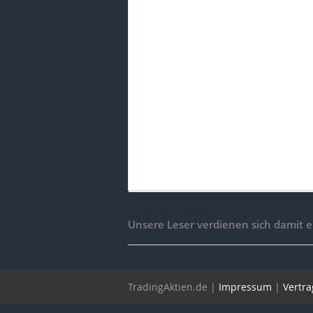
voriger Artikel
Unsere Leser verdienen sich damit 
TradingAktien.de |
Impressum
|
Vertra