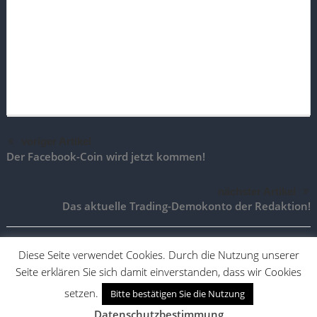
voriger Artikel
Der Facebook-Coin wird jetzt kommen!
nächster Artikel
Das aktuelle Trading-Demokonto der Redaktion!
Diese Seite verwendet Cookies. Durch die Nutzung unserer
Seite erklären Sie sich damit einverstanden, dass wir Cookies
TradingAktien.de |
Impressum
|
Vertrag widerrufen
|
Vertrag
kündigen
setzen.
Bitte bestätigen Sie die Nutzung
Desktop Version
Mobile Version
Datenschutzbestimmung