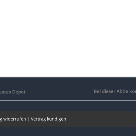
Bei dieser Aktie k
ivates Depot
ag widerrufen
|
Vertrag kündigen