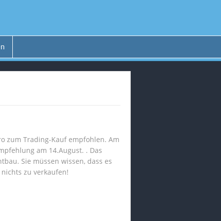
en
uro zum Trading-Kauf empfohlen. Am
empfehlung am 14.August. . Das
htbau. Sie müssen wissen, dass es
 nichts zu verkaufen!