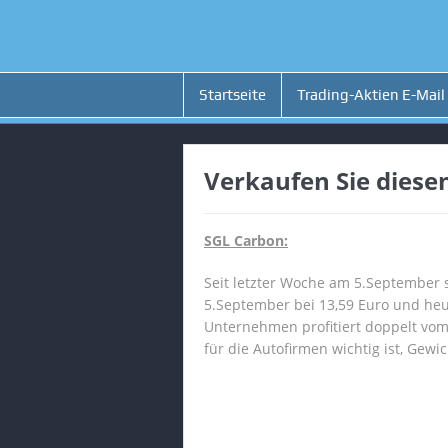
Startseite
Trading-Aktien E-Mail
Verkaufen Sie diesen
SGL Carbon:
Seit letzter Woche am 5.September
5.September bei 13,59 Euro und heu
Unternehmen profitiert doppelt vom
für die Autofirmen wichtig ist, Gew