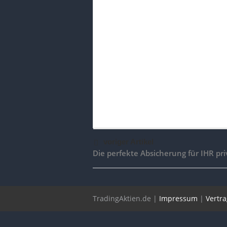
voriger Artikel
Die perfekte Absicherung für IHR pr
TradingAktien.de |
Impressum
|
Vertr