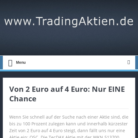
Menu
Von 2 Euro auf 4 Euro: Nur EINE
Chance
Wenn Sie schnell auf der Suche nach einer Aktie sind, die
bis zu 100 Prozent zulegen kann und innerhalb kürzester
Zeit von 2 Euro auf 4 Euro steigt, dann fällt uns nur eine
Aktie ein: QSC. Die TecDAX Aktie mit der WKN 513700