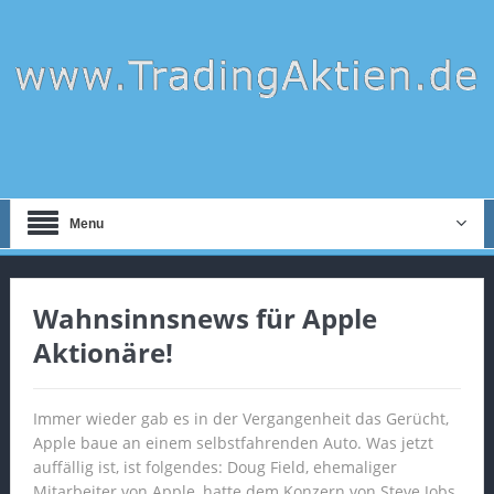
Menu
Wahnsinnsnews für Apple
Aktionäre!
Immer wieder gab es in der Vergangenheit das Gerücht,
Apple baue an einem selbstfahrenden Auto. Was jetzt
auffällig ist, ist folgendes: Doug Field, ehemaliger
Mitarbeiter von Apple, hatte dem Konzern von Steve Jobs