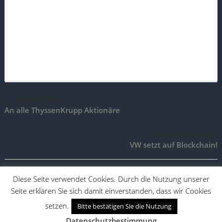
voriger Artikel
An alle ThyssenKrupp Aktionäre
nächster Artikel
VW setzt auf Blockchain!
Diese Seite verwendet Cookies. Durch die Nutzung unserer
Seite erklären Sie sich damit einverstanden, dass wir Cookies
TradingAktien.de |
Impressum
|
Vertrag widerrufen
|
Vertrag
kündigen
setzen.
Bitte bestätigen Sie die Nutzung
Desktop Version
Mobile Version
Datenschutzbestimmung