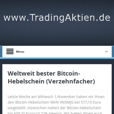
Menu
Weltweit bester Bitcoin-
Hebelschein (Verzehnfacher)
Letzte Woche am Mittwoch 1.November haben wir Ihnen
den Bitcoin-Hebelschein WKN VN5MJG bei 577,15 Euro
vorgestellt. Inzwischen notiert der Bitcoin-Hebelschein
bei 659,20 Euro+14,22% Gewinn. Wir hatten Ihnen auch