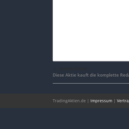
voriger Artikel
Diese Aktie kauft die komplette Red
TradingAktien.de |
Impressum
|
Vertr