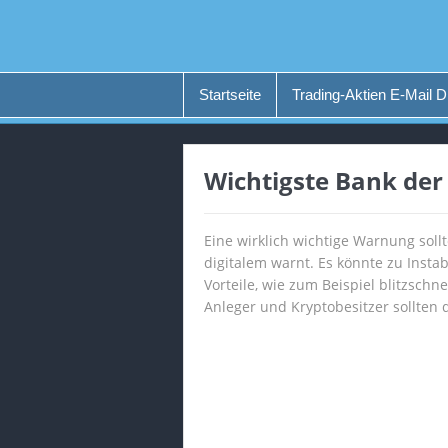
Startseite
Trading-Aktien E-Mail D
Wichtigste Bank der 
Eine wirklich wichtige Warnung soll
digitalem warnt. Es könnte zu Insta
Vorteile, wie zum Beispiel blitzsc
Anleger und Kryptobesitzer sollten d