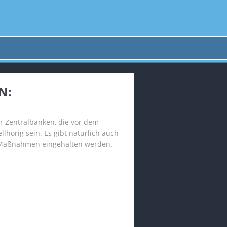
N:
er Zentralbanken, die vor dem
lhörig sein. Es gibt natürlich auch
de Maßnahmen eingehalten werden.