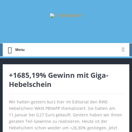
Menu
+1685,19% Gewinn mit Giga-
Hebelschein
Wir hatten gestern kurz hier im Editorial den RWE-
Hebelschein WKN PB9APP thematisiert. Sie hatten am
11.Januar bei 0,27 Euro gekauft. Gestern haben wir Ihnen
geraten Teil-Gewinne zu realisieren. Heute ist der
Hebelschein schon wieder um +26,30% gestiegen. Jetzt