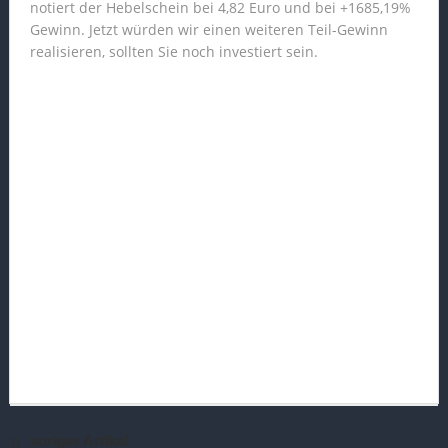
notiert der Hebelschein bei 4,82 Euro und bei +1685,19%
Gewinn. Jetzt würden wir einen weiteren Teil-Gewinn
realisieren, sollten Sie noch investiert sein.
voriger Artikel