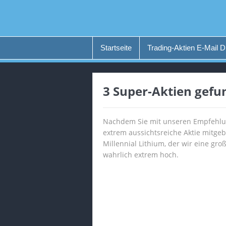
Startseite
Trading-Aktien E-Mail D
3 Super-Aktien gefu
Nachdem Sie mit unseren Empfehlun
extrem aussichtsreiche Aktie mitgebr
Millennial Lithium, der wir eine gr
wahrlich extrem hoch.