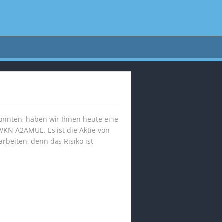
onnten, haben wir Ihnen heute eine
 WKN A2AMUE. Es ist die Aktie von
rbeiten, denn das Risiko ist