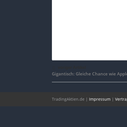
voriger Artikel
Gigantisch: Gleiche Chance wie App
TradingAktien.de |
Impressum
|
Vertr