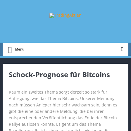
Menu
Schock-Prognose für Bitcoins
Kaum ein zweites Thema sorgt derzeit so stark für
Aufregung, wie das Thema Bitcoins. Unserer Meinung
nach müssen Anleger hier sehr wachsam sein, denn es
gibt die eine oder andere Meldung, die bei ihrer
entsprechenden Veröffentlichung das Ende der Bitcoin
Rallye auslösen könnte. Es geht um das Thema
Regulierung. Es ist schon erstaunlich, wie lange die