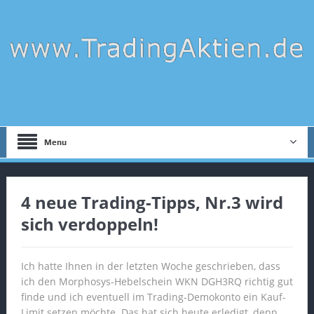
Menu
4 neue Trading-Tipps, Nr.3 wird
sich verdoppeln!
Ich hatte Ihnen in der letzten Woche geschrieben, dass
ich den Morphosys-Hebelschein WKN DGH3RQ richtig gut
finde und ich eventuell im Trading-Demokonto ein Kauf-
Limit setzen möchte. Das hat sich heute erledigt, denn