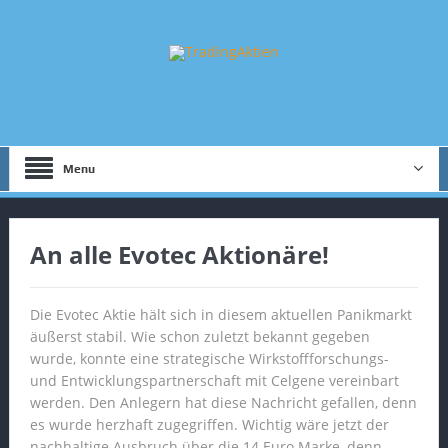
Menu
An alle Evotec Aktionäre!
Die Evotec Aktie hält sich in diesem aktuellen Panikmarkt
äußerst stabil. Wie schon zuletzt bekannt gegeben
wurde, konnte eine strategische Wirkstoffforschungs-
und Entwicklungspartnerschaft mit Celgene vereinbart
werden. Den Anlegern hat diese Nachricht gefallen, denn
es wurde herzhaft zugegriffen. Wichtig wäre jetzt der
nachhaltige Ausbruch über die 14 Euro Marke, denn