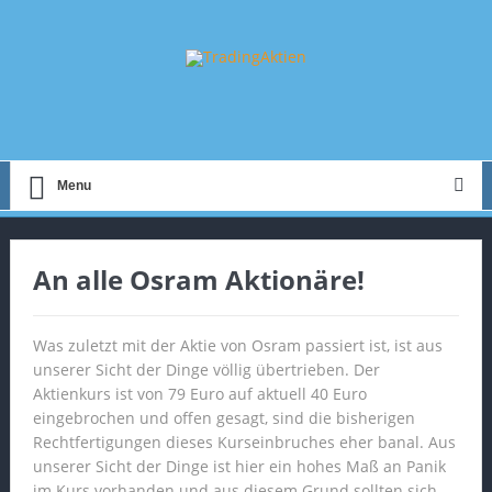
Menu
An alle Osram Aktionäre!
Was zuletzt mit der Aktie von Osram passiert ist, ist aus
unserer Sicht der Dinge völlig übertrieben. Der
Aktienkurs ist von 79 Euro auf aktuell 40 Euro
eingebrochen und offen gesagt, sind die bisherigen
Rechtfertigungen dieses Kurseinbruches eher banal. Aus
unserer Sicht der Dinge ist hier ein hohes Maß an Panik
im Kurs vorhanden und aus diesem Grund sollten sich