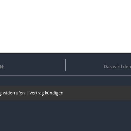
Das wird den
N:
g widerrufen
|
Vertrag kündigen