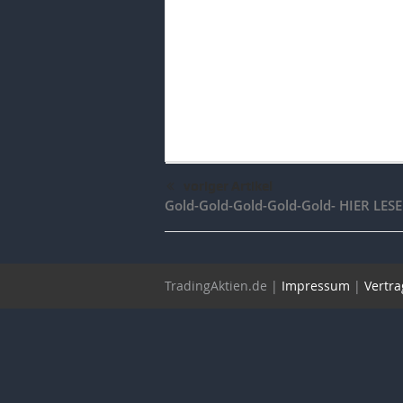
voriger Artikel
Gold-Gold-Gold-Gold-Gold- HIER LESE
TradingAktien.de |
Impressum
|
Vertra