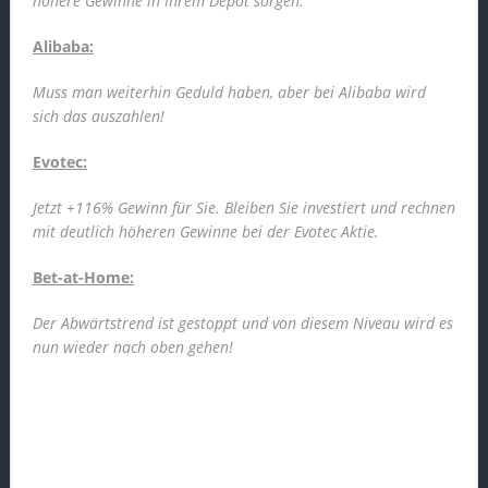
höhere Gewinne in Ihrem Depot sorgen.
Alibaba:
Muss man weiterhin Geduld haben, aber bei Alibaba wird
sich das auszahlen!
Evotec:
Jetzt +116% Gewinn für Sie. Bleiben Sie investiert und rechnen
mit deutlich höheren Gewinne bei der Evotec Aktie.
Bet-at-Home:
Der Abwärtstrend ist gestoppt und von diesem Niveau wird es
nun wieder nach oben gehen!