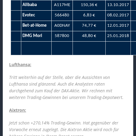
Alibaba
A117ME
150,36 €
13.10.2017
Evotec
566480
6,83 €
08.02.2017
Bet-at-Home
A0DNAY
74,77 €
12.01.2017
DMG Mori
587800
48,80 €
25.01.2018
Lufthansa:
Tritt weiterhin auf der Stelle, aber die Aussichten von
Lufthansa sind glänzend. Auch die Analysten raten
durchgehend zum Kauf der DAX-Aktie. Wir rechnen mit
weiteren Trading-Gewinnen bei unserem Trading-Depotwert.
Aixtron:
Jetzt schon +270,14% Trading-Gewinn. Hat gegenüber der
Vorwoche erneut zugelegt. Die Aixtron Aktie wird noch für