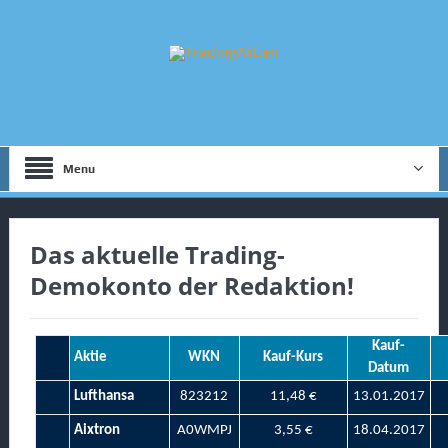
Menu
Das aktuelle Trading-
Demokonto der Redaktion!
Kauf-
Aktie
WKN
Kauf-Kurs
Datum
Lufthansa
823212
11,48 €
13.01.2017
Aixtron
A0WMPJ
3,55 €
18.04.2017