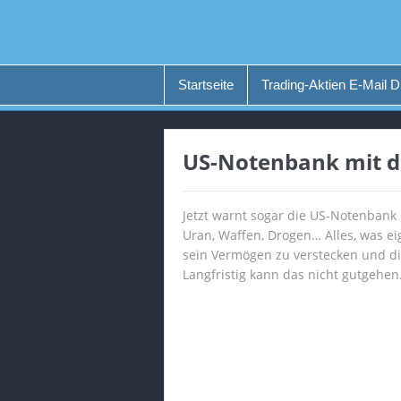
Startseite
Trading-Aktien E-Mail D
US-Notenbank mit d
Jetzt warnt sogar die US-Notenbank 
Uran, Waffen, Drogen… Alles, was eig
sein Vermögen zu verstecken und d
Langfristig kann das nicht gutgehen