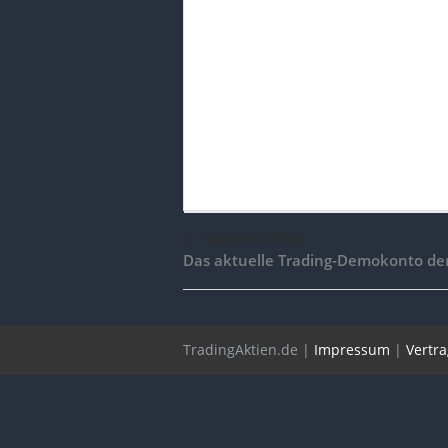
voriger Artikel
Das aktuelle Trading-Demokonto de
TradingAktien.de |
Impressum
|
Vertr