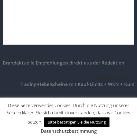
voriger Artikel
Brandaktuelle Empfehlungen direkt aus der Redaktion
nächster Artikel
Trading-Hebelscheine mit Kauf-Limits + WKN + Kurs
Diese Seite verwendet Cookies. Durch die Nutzung unserer
Seite erklären Sie sich damit einverstanden, dass wir Cookies
TradingAktien.de |
Impressum
|
Vertrag widerrufen
|
Vertrag
kündigen
setzen.
Bitte bestätigen Sie die Nutzung
Desktop Version
Mobile Version
Datenschutzbestimmung