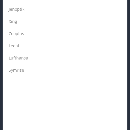
Jenoptik
Xing
Zooplus
Leoni
Lufthansa
Symrise